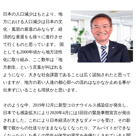
日本の人口減少はもとより、地
方における人口減少は日本の文
化・風習の衰退のみならず、経
済的な衰退をも徐々に進行させ
て行くものと思っています。 国
としても2000年頃から地方活性
化に取り組み、ここ数年は「地
方創生」という言葉が叫ばれる
ようになり、大きな社会課題であることは広く認知されたと思って
いますが、地方の若い人達の都心部への流れはなかなか止める事が
出来ずにいることも現状かと思います。
そのような中、2019年12月に新型コロナウイルス感染症が発生し、
日本でも感染拡大により2020年4月には1回目の緊急事態宣言が発出
されました。これにより日本経済が大きなダメージを受け、その影
響で親からの仕送りがままならなくなったり、アルバイトができな
くなったりした多くの学生が休学や退学を余儀なくされていると聞