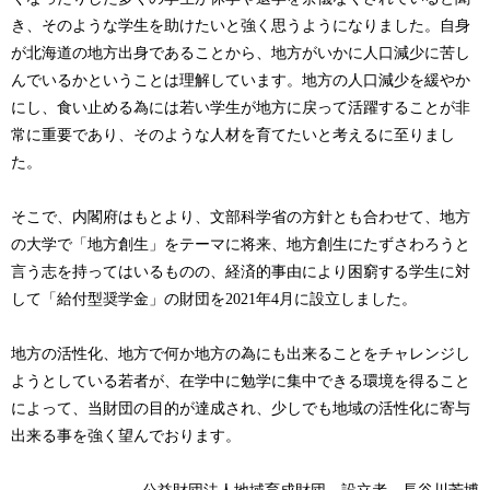
き、そのような学生を助けたいと強く思うようになりました。自身
が北海道の地方出身であることから、地方がいかに人口減少に苦し
んでいるかということは理解しています。地方の人口減少を緩やか
にし、食い止める為には若い学生が地方に戻って活躍することが非
常に重要であり、そのような人材を育てたいと考えるに至りまし
た。
そこで、内閣府はもとより、文部科学省の方針とも合わせて、地方
の大学で「地方創生」をテーマに将来、地方創生にたずさわろうと
言う志を持ってはいるものの、経済的事由により困窮する学生に対
して「給付型奨学金」の財団を2021年4月に設立しました。
地方の活性化、地方で何か地方の為にも出来ることをチャレンジし
ようとしている若者が、在学中に勉学に集中できる環境を得ること
によって、当財団の目的が達成され、少しでも地域の活性化に寄与
出来る事を強く望んでおります。